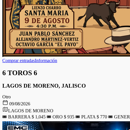
Comprar entradas
Información
6 TOROS 6
LAGOS DE MORENO, JALISCO
Otro
09/08/2026
LAGOS DE MORENO
🎟️ BARRERA $ 1,045 🎟️ ORO $ 935 🎟️ PLATA $ 770 🎟️ GENERA